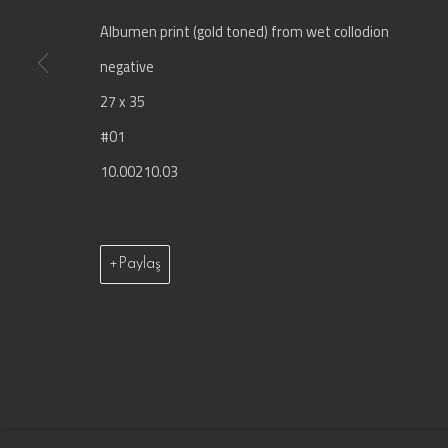
Albumen print (gold toned) from wet collodion
* Doldurulması gerekli alanlar
negative
Vermiş olduğunuz bilgiler, gizlilik politikamız çerçevesinde saklanır ve işlenir. İ
27 x 35
#01
Çerez yönetimi
10.00210.03
© 1851.gallery - Lebriz Kültür Sanat Yayıncılık Ltd.
Site b
Paylaş