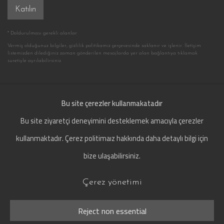
Katılın
* Doldurulması gerekli alanlar
Vermiş olduğunuz bilgiler, gizlilik politikamız çerçevesinde saklanır ve işlenir. İletişim
listemizden dilediğiniz zaman gönderilen mesajlarda yer alan bağlantıya tıklamak
suretiyle ayrılabilirsiniz.
Bu site çerezler kullanmakatadır
Çerez yönetimi
Bu site ziyaretçi deneyimini desteklemek amacıyla çerezler
© 1851.gallery - Lebriz Kültür Sanat Yayıncılık Ltd.
kullanmaktadır. Çerez politimaız hakkında daha detaylı bilgi için
Site by Artlogic
bize ulaşabilirsiniz.
Çerez yönetimi
Go
Reject non essential