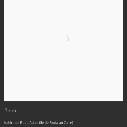
Bonfils
Kahire’de Roda Adası (Ile de Roda au Caire)