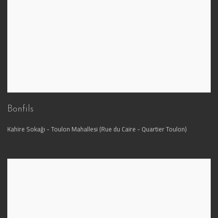
Bonfils
Kahire Sokağı - Toulon Mahallesi (Rue du Caire - Quartier Toulon)