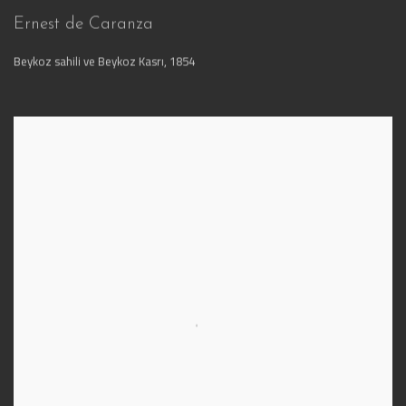
Ernest de Caranza
Beykoz sahili ve Beykoz Kasrı
,
1854