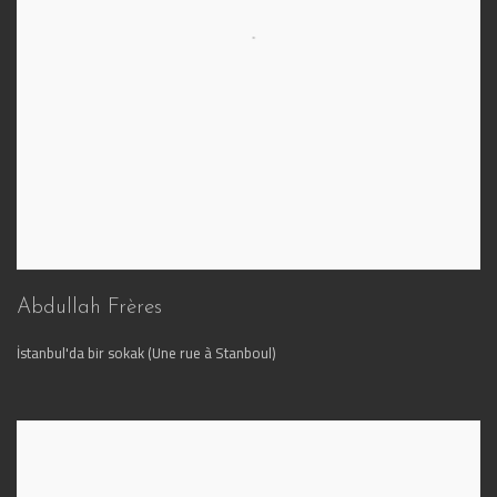
Abdullah Frères
İstanbul'da bir sokak (Une rue à Stanboul)