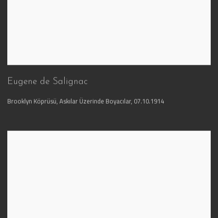
Eugene de Salignac
Brooklyn Köprüsü, Askılar Üzerinde Boyacılar
,
07.10.1914