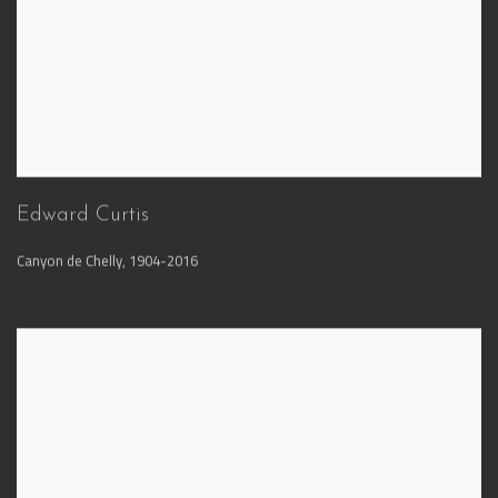
Edward Curtis
Canyon de Chelly
,
1904-2016