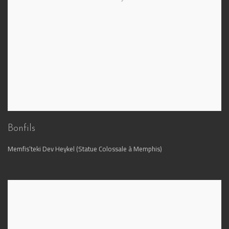
Bonfils
Memfis’teki Dev Heykel (Statue Colossale à Memphis)