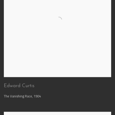
Edward Curtis
The Vanishing Race
,
1904