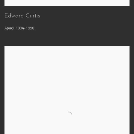
Edward Curtis
Apaçi
,
1904-1998