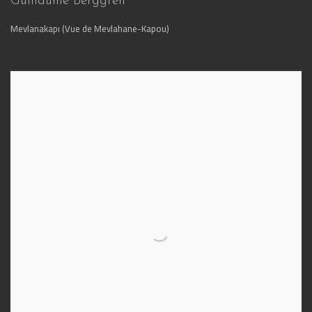
Guillaume Berggren
Mevlanakapı (Vue de Mevlahane-Kapou)