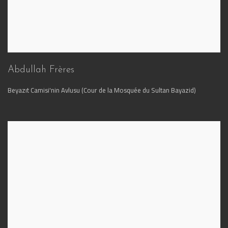
Abdullah Frères
Beyazıt Camisi'nin Avlusu (Cour de la Mosquée du Sultan Bayazid)