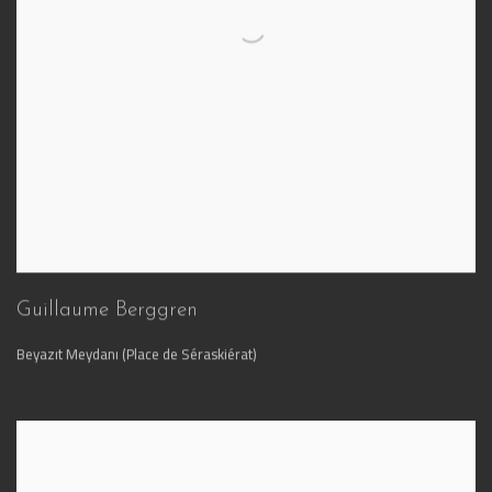
Guillaume Berggren
Beyazıt Meydanı (Place de Séraskiérat)