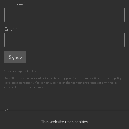
Last name *
Email *
Signup
* denotes required fields
We will process the personal data you have supplied in accordance with our privacy policy
(available on request). You can unsubscribe or change your preferences at any time by
clicking the link in our emails.
Manage cookies
This website uses cookies
© 1851.gallery - Lebriz Kültür Sanat Yayıncılık Ltd.